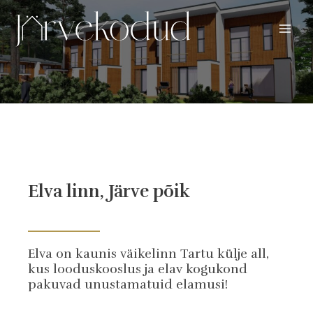
Skip
Main
to
Men
content
Elva linn, Järve põik
Elva on kaunis väikelinn Tartu külje all,
kus looduskooslus ja elav kogukond
pakuvad unustamatuid elamusi!